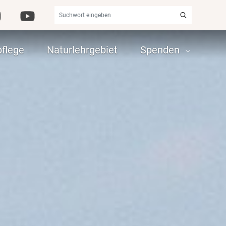
ok
stagram
YouTube
Suchen
flege
Naturlehrgebiet
Spenden