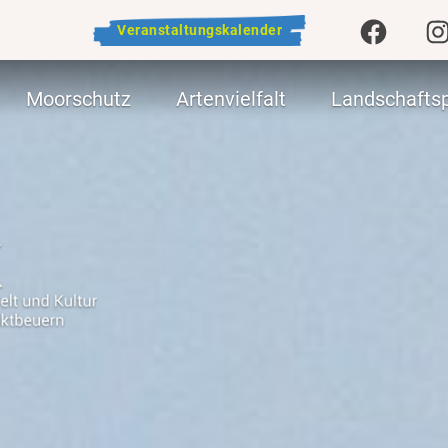
Facebo
In
Veranstaltungskalender
Moorschutz
Artenvielfalt
Landschaftsp